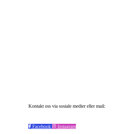
Styret
Haugesund Studentidrett
Bjørnsnsgate 45, 5528 Haugesund
Org. nr.: 915797776
Kontakt oss via sosiale medier eller mail:
19hsi83@gmail.com
Facebook
Instagram