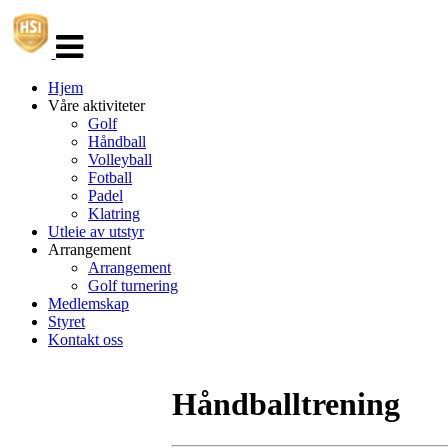
Veksle
navigasjon
Hjem
Våre aktiviteter
Golf
Håndball
Volleyball
Fotball
Padel
Klatring
Utleie av utstyr
Arrangement
Arrangement
Golf turnering
Medlemskap
Styret
Kontakt oss
Håndballtrening