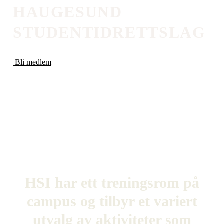
HAUGESUND
STUDENTIDRETTSLAG
Bli medlem
HSI har ett treningsrom på
campus og tilbyr et variert
utvalg av aktiviteter som