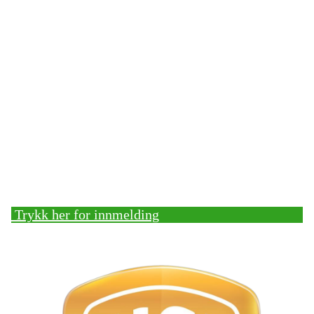
Bli medlem!
Trykk her for innmelding