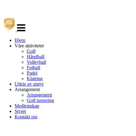
Veksle
navigasjon
Hjem
Våre aktiviteter
Golf
Håndball
Volleyball
Fotball
Padel
Klatring
Utleie av utstyr
Arrangement
Arrangement
Golf turnering
Medlemskap
Styret
Kontakt oss