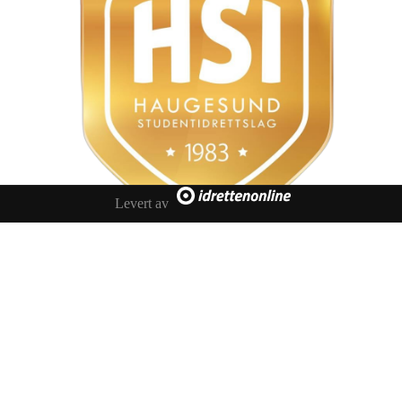
Levert av
Styret
Haugesund Studentidrettslag