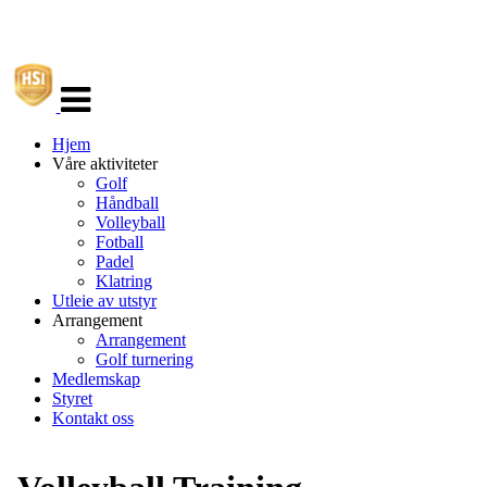
Veksle
navigasjon
Hjem
Våre aktiviteter
Golf
Håndball
Volleyball
Fotball
Padel
Klatring
Utleie av utstyr
Arrangement
Arrangement
Golf turnering
Medlemskap
Styret
Kontakt oss