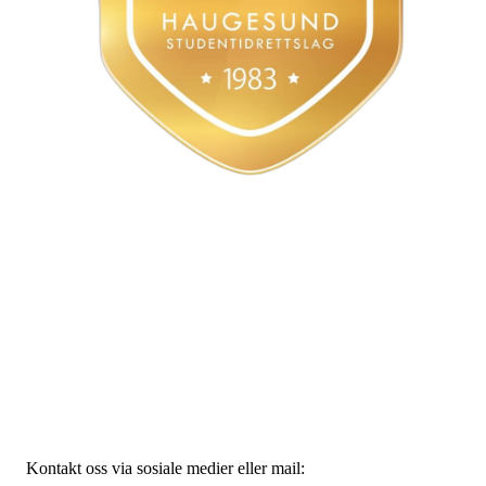
Styret
Haugesund Studentidrettslag
Bjørnsnsgate 45, 5528 Haugesund
Org. nr.: 915797776
Kontakt oss via sosiale medier eller mail: