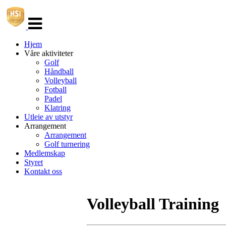
Veksle
navigasjon
Hjem
Våre aktiviteter
Golf
Håndball
Volleyball
Fotball
Padel
Klatring
Utleie av utstyr
Arrangement
Arrangement
Golf turnering
Medlemskap
Styret
Kontakt oss
Volleyball Training