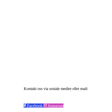
Styret
Haugesund Studentidrett
Bjørnsnsgate 45, 5528 Haugesund
Org. nr.: 915797776
Kontakt oss via sosiale medier eller mail:
19hsi83@gmail.com
Facebook
Instagram