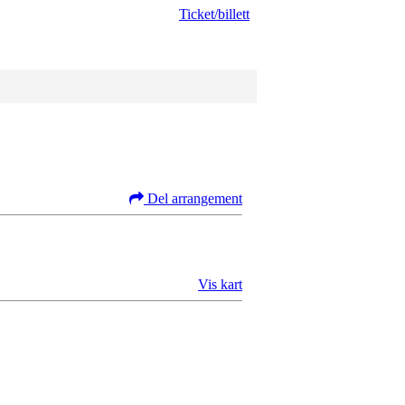
Ticket/billett
Del arrangement
Vis kart