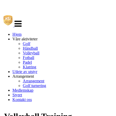
Veksle
navigasjon
Hjem
Våre aktiviteter
Golf
Håndball
Volleyball
Fotball
Padel
Klatring
Utleie av utstyr
Arrangement
Arrangement
Golf turnering
Medlemskap
Styret
Kontakt oss