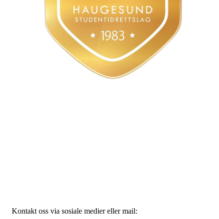
Styret
Haugesund Studentidrettslag
Bjørnsnsgate 45, 5528 Haugesund
Org. nr.: 915797776
Kontakt oss via sosiale medier eller mail: