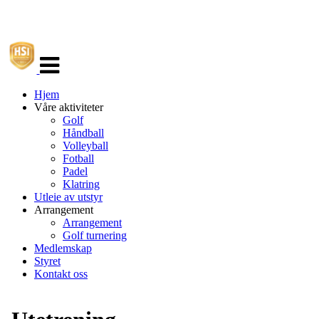
Veksle
navigasjon
Hjem
Våre aktiviteter
Golf
Håndball
Volleyball
Fotball
Padel
Klatring
Utleie av utstyr
Arrangement
Arrangement
Golf turnering
Medlemskap
Styret
Kontakt oss