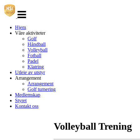
Veksle
navigasjon
Hjem
Våre aktiviteter
Golf
Håndball
Volleyball
Fotball
Padel
Klatring
Utleie av utstyr
Arrangement
Arrangement
Golf turnering
Medlemskap
Styret
Kontakt oss
Volleyball Trening