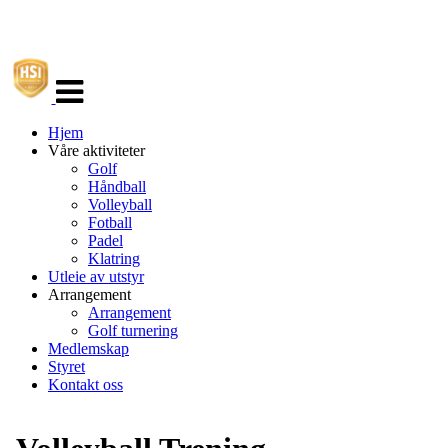
Veksle
navigasjon
Hjem
Våre aktiviteter
Golf
Håndball
Volleyball
Fotball
Padel
Klatring
Utleie av utstyr
Arrangement
Arrangement
Golf turnering
Medlemskap
Styret
Kontakt oss