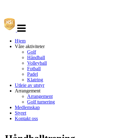
Veksle
navigasjon
Hjem
Våre aktiviteter
Golf
Håndball
Volleyball
Fotball
Padel
Klatring
Utleie av utstyr
Arrangement
Arrangement
Golf turnering
Medlemskap
Styret
Kontakt oss