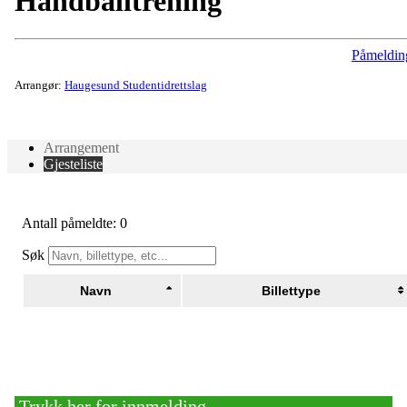
Håndballtrening
Påmeldin
Arrangør:
Haugesund Studentidrettslag
Arrangement
Gjesteliste
Antall påmeldte: 0
Søk
Navn
Billettype
Bli medlem!
Trykk her for innmelding