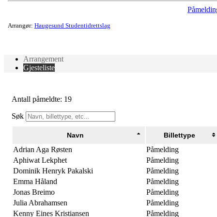
Påmeldin
Arrangør:
Haugesund Studentidrettslag
Arrangement
Gjesteliste
Antall påmeldte: 19
Søk
Navn
Billettype
Adrian Aga Røsten
Påmelding
Aphiwat Lekphet
Påmelding
Dominik Henryk Pakalski
Påmelding
Emma Håland
Påmelding
Jonas Breimo
Påmelding
Julia Abrahamsen
Påmelding
Kenny Eines Kristiansen
Påmelding