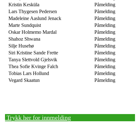
Kristin Kesküla
Påmelding
Lars Thygesen Pedersen
Påmelding
Madeleine Aaslund Jenack
Påmelding
Marte Sundquist
Påmelding
Oskar Holmemo Mardal
Påmelding
Shahoz Shwana
Påmelding
Silje Husebø
Påmelding
Siri Kristine Sande Frette
Påmelding
Tanya Slettvold Gjelsvik
Påmelding
Thea Sofie Kvinge Falch
Påmelding
Tobias Lars Hollund
Påmelding
Vegard Skaatun
Påmelding
Bli medlem!
Trykk her for innmelding