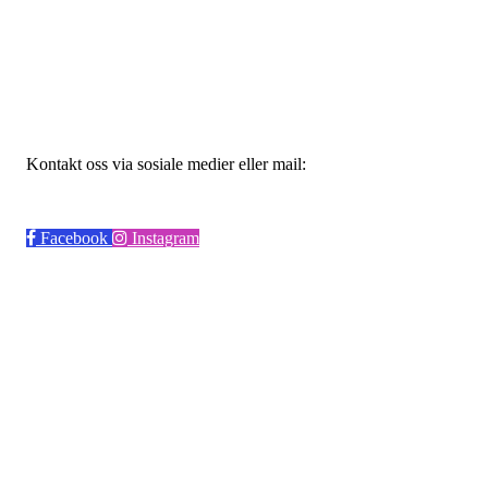
Haugesund Studentidrettslag
Bjørnsnsgate 45, 5528 Haugesund
Org. nr.: 915797776
Kontakt oss via sosiale medier eller mail:
19hsi83@gmail.com
Facebook
Instagram