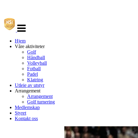
Veksle
navigasjon
Hjem
Våre aktiviteter
Golf
Håndball
Volleyball
Fotball
Padel
Klatring
Utleie av utstyr
Arrangement
Arrangement
Golf turnering
Medlemskap
Styret
Kontakt oss