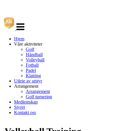
Veksle
navigasjon
Hjem
Våre aktiviteter
Golf
Håndball
Volleyball
Fotball
Padel
Klatring
Utleie av utstyr
Arrangement
Arrangement
Golf turnering
Medlemskap
Styret
Kontakt oss