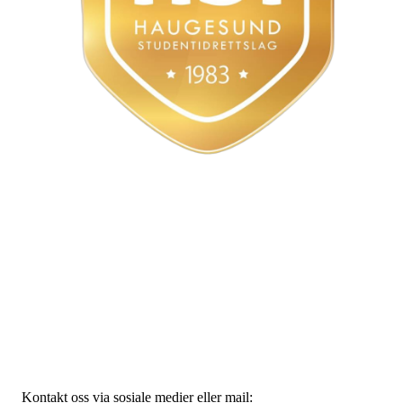
Styret
Haugesund Studentidrettslag
Bjørnsnsgate 45, 5528 Haugesund
Org. nr.: 915797776
Kontakt oss via sosiale medier eller mail: