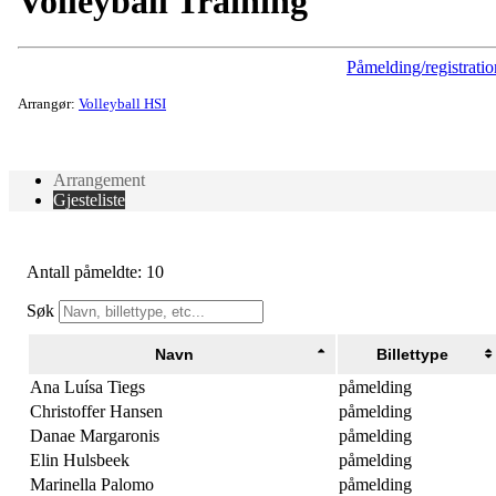
Volleyball Training
Påmelding/registratio
Arrangør:
Volleyball HSI
Arrangement
Gjesteliste
Antall påmeldte: 10
Søk
Navn
Billettype
Ana Luísa Tiegs
påmelding
Christoffer Hansen
påmelding
Danae Margaronis
påmelding
Elin Hulsbeek
påmelding
Marinella Palomo
påmelding