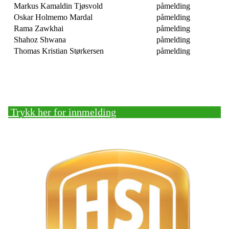
Markus Kamaldin Tjøsvold
påmelding
Oskar Holmemo Mardal
påmelding
Rama Zawkhai
påmelding
Shahoz Shwana
påmelding
Thomas Kristian Størkersen
påmelding
Bli medlem!
Trykk her for innmelding