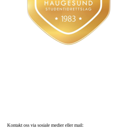
Styret
Haugesund Studentidrettslag
Bjørnsnsgate 45, 5528 Haugesund
Org. nr.: 915797776
Kontakt oss via sosiale medier eller mail:
19hsi83@gmail.com