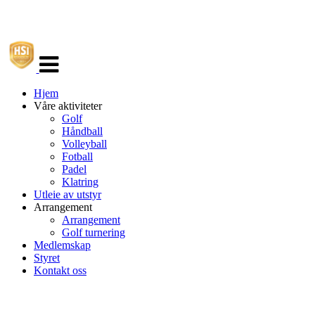
Veksle
navigasjon
Hjem
Våre aktiviteter
Golf
Håndball
Volleyball
Fotball
Padel
Klatring
Utleie av utstyr
Arrangement
Arrangement
Golf turnering
Medlemskap
Styret
Kontakt oss