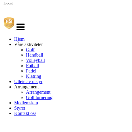
E-post
Veksle
navigasjon
Hjem
Våre aktiviteter
Golf
Håndball
Volleyball
Fotball
Padel
Klatring
Utleie av utstyr
Arrangement
Arrangement
Golf turnering
Medlemskap
Styret
Kontakt oss