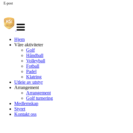
E-post
Veksle
navigasjon
Hjem
Våre aktiviteter
Golf
Håndball
Volleyball
Fotball
Padel
Klatring
Utleie av utstyr
Arrangement
Arrangement
Golf turnering
Medlemskap
Styret
Kontakt oss