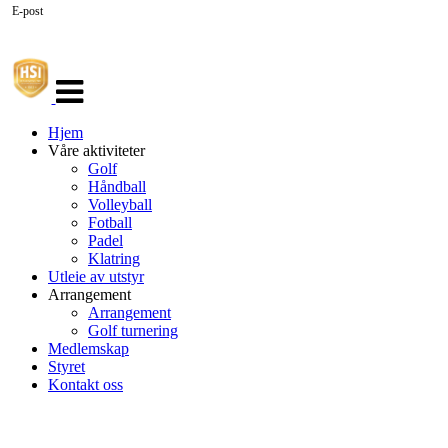
E-post
Veksle
navigasjon
Hjem
Våre aktiviteter
Golf
Håndball
Volleyball
Fotball
Padel
Klatring
Utleie av utstyr
Arrangement
Arrangement
Golf turnering
Medlemskap
Styret
Kontakt oss